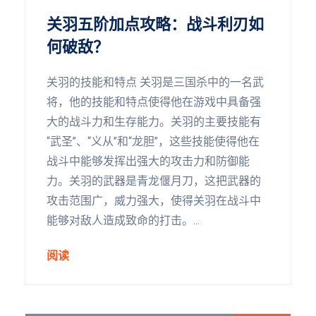
关羽五阶加点攻略：战斗利刃如
何破敌？
关羽的技能和特点 关羽是三国杀中的一名武
将，他的技能和特点使得他在游戏中具备强
大的战斗力和生存能力。关羽的主要技能有
“武圣”、“义从”和“龙胆”，这些技能使得他在
战斗中能够发挥出强大的攻击力和防御能
力。关羽的武器是青龙偃月刀，这把武器的
攻击范围广，威力强大，使得关羽在战斗中
能够对敌人造成致命的打击。...
阅读