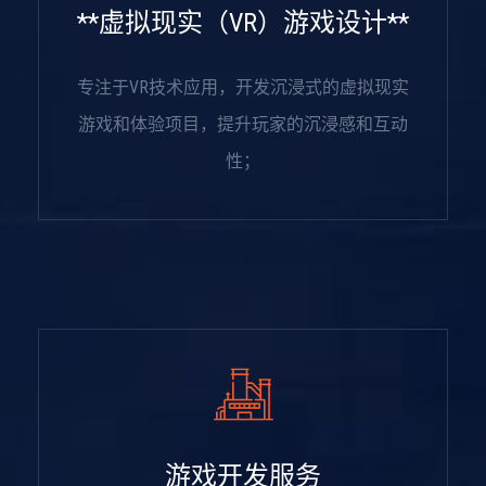
**虚拟现实（VR）游戏设计**
专注于VR技术应用，开发沉浸式的虚拟现实
游戏和体验项目，提升玩家的沉浸感和互动
性；
游戏开发服务