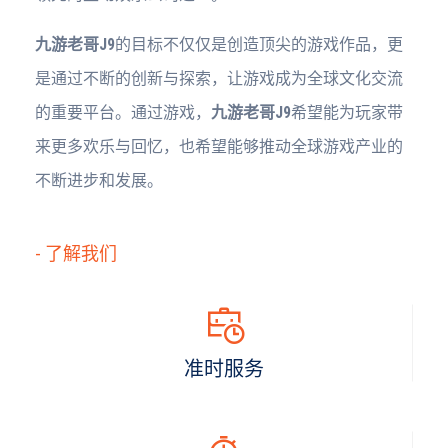
九游老哥J9
的目标不仅仅是创造顶尖的游戏作品，更
是通过不断的创新与探索，让游戏成为全球文化交流
的重要平台。通过游戏，
九游老哥J9
希望能为玩家带
来更多欢乐与回忆，也希望能够推动全球游戏产业的
不断进步和发展。
- 了解我们
准时服务