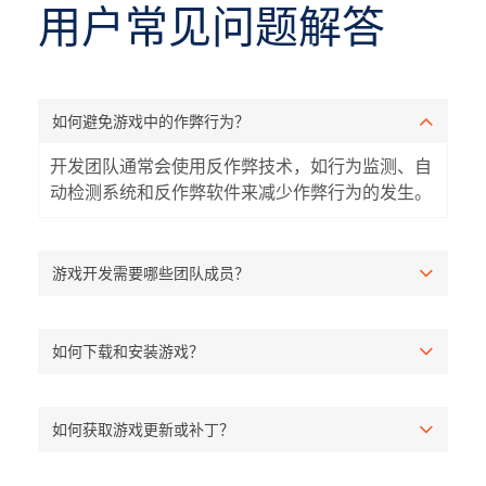
用户常见问题解答
如何避免游戏中的作弊行为？
开发团队通常会使用反作弊技术，如行为监测、自
动检测系统和反作弊软件来减少作弊行为的发生。
游戏开发需要哪些团队成员？
如何下载和安装游戏？
如何获取游戏更新或补丁？