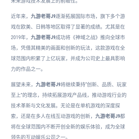
未来游戏技术发展上的前瞻性。
近年来，
九游老哥J9
逐渐拓展国际市场，旗下多个游
戏在欧美、日韩等地区取得了显著的成绩。尤其是在
2019年，
九游老哥J9
成功将《神域之战》推向全球市
场，凭借其精美的画面和创新的玩法，这款游戏在全
球范围内积累了上亿玩家，并成为公司史上最具影响
力的作品之一。
展望未来，
九游老哥J9
将继续秉持“创新、品质、玩家
至上”的理念，持续拓展游戏产品线，推动游戏行业的
技术革新与文化发展。无论是在单机游戏的深度探
索，还是在多人在线互动游戏的创新，
九游老哥J9
都
将在全球范围内不断开创全新的娱乐体验，成为全球
领先的互动娱乐公司之一。