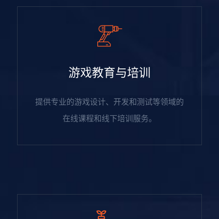
游戏教育与培训
提供专业的游戏设计、开发和测试等领域的
在线课程和线下培训服务。