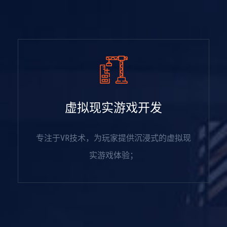
虚拟现实游戏开发
专注于VR技术，为玩家提供沉浸式的虚拟现
实游戏体验；