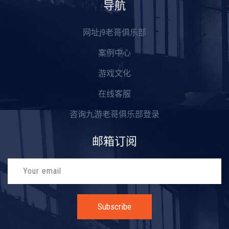
导航
网址j9老哥俱乐部
案例中心
游戏文化
在线客服
咨询九游老哥俱乐部登录
邮箱订阅
Subscribe