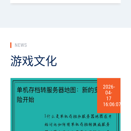
NEWS
游戏文化
2026-
04-
17
16:06:07