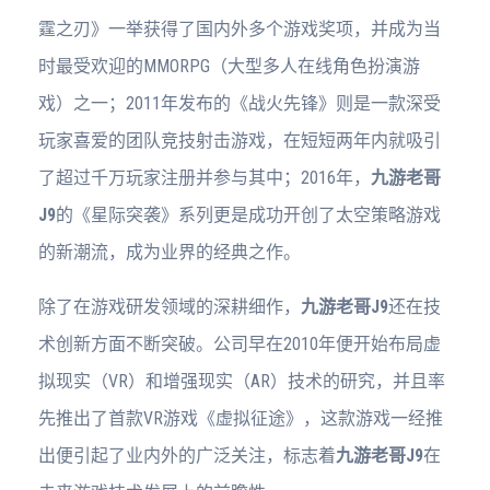
霆之刃》一举获得了国内外多个游戏奖项，并成为当
时最受欢迎的MMORPG（大型多人在线角色扮演游
戏）之一；2011年发布的《战火先锋》则是一款深受
玩家喜爱的团队竞技射击游戏，在短短两年内就吸引
了超过千万玩家注册并参与其中；2016年，
九游老哥
J9
的《星际突袭》系列更是成功开创了太空策略游戏
的新潮流，成为业界的经典之作。
除了在游戏研发领域的深耕细作，
九游老哥J9
还在技
术创新方面不断突破。公司早在2010年便开始布局虚
拟现实（VR）和增强现实（AR）技术的研究，并且率
先推出了首款VR游戏《虚拟征途》，这款游戏一经推
出便引起了业内外的广泛关注，标志着
九游老哥J9
在