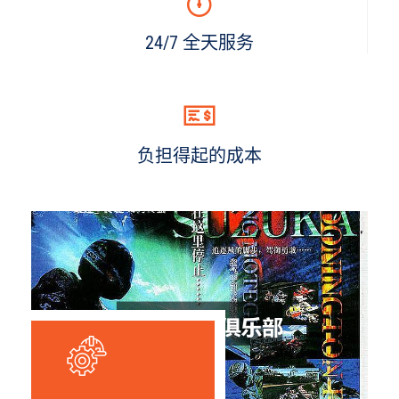
24/7 全天服务
负担得起的成本